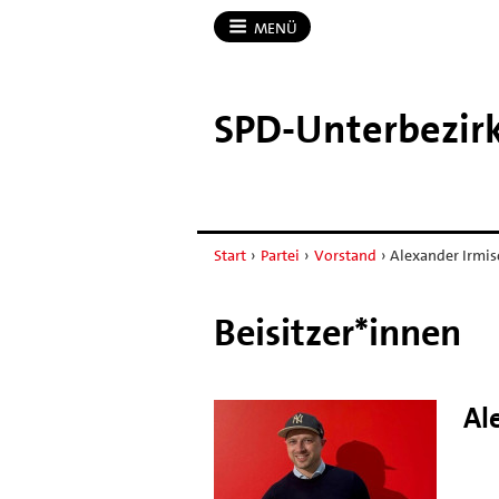
MENÜ
SPD-​Unterbezir
Start
›
Partei
›
Vorstand
›
Alexander Irmis
Beisitzer*innen
Al