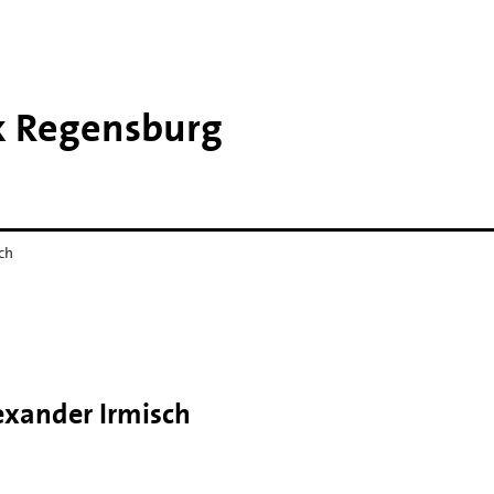
k Regensburg
ch
exander Irmisch