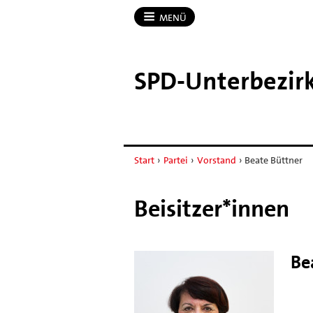
MENÜ
SPD-​Unterbezir
Start
›
Partei
›
Vorstand
›
Beate Büttner
Beisitzer*innen
Be